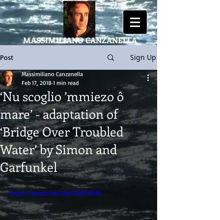
MASSIMILIANO
CANZANELLA
Sign Up
Post
Massimiliano Canzanella
Feb 17, 2018
1 min read
‘Nu scoglio ’mmiezo ô
mare’ - adaptation of
‘Bridge Over Troubled
Water’ by Simon and
Garfunkel
https://youtu.be/UynEUIkTOkM