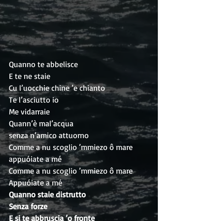
Quanno te abbelisce
E te ne staie
Cu l’uocchie chine ’e chianto
Te l’asciutto io
Me vidarraie
Quann’è mal’acqua
senza n’amico attuorno
Comme a nu scoglio ’mmiezo ô mare
appuóiate a mé
Comme a nu scoglio ’mmiezo ô mare
Appuóiate a mé
Quanno staie distrutto
Senza forze
E si te abbruscia ’o fronte