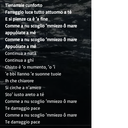
Tienarraie cunforto
Farraggio luce tutto attuorno a té
E si pienze ca è ’a fine
Comme a nu scoglio ’mmiezo ô mare
appuóiate a mé
Comme a nu scoglio ’mmiezo ô mare
Appuóiate a mé
Continua a natà
Continua a ghì
Chisto è ’o mumento, ’o ’ì
’e bbì llanno ’e suonne tuoie
Ih che chiarore
Si cirche a n’amico
Sto’ iusto areto a té
Comme a nu scoglio ’mmiezo ô mare
Te darraggio pace 
Comme a nu scoglio ’mmiezo ô mare
Te darraggio pace 