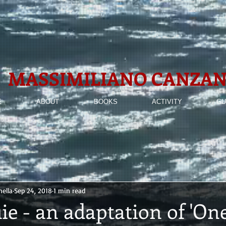
MASSIMILIANO
CANZAN
E
ABOUT
BOOKS
ACTIVITY
GU
ella
Sep 24, 2018
1 min read
ie - an adaptation of 'One