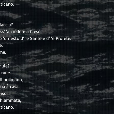
aticano.
faccia?
ss’ ’a crédere a Giesù, 
’o riesto d’ ’e Sante e d’ ’e Profete.
e.
ene.
nuie?
nuie.
ô pullmann, 
rnà â casa.
iso.
 chiammata,
aticano.