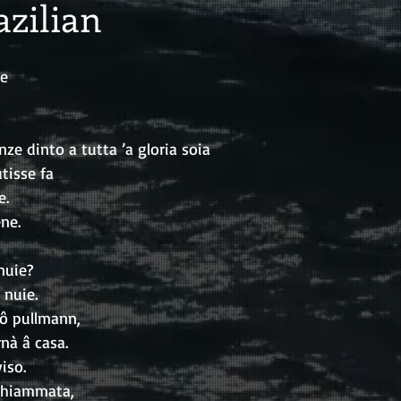
azilian
me
nze dinto a tutta ’a gloria soia
utisse fa
e.
ene.
nuie?
nuie.
ô pullmann, 
rnà â casa.
iso.
 chiammata,