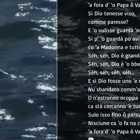
’a fora d’ ’o Papa ô V
Si Dìo tenesse viso,
comme paresse?
E ’o vulisse guardà ’n
Si p’ ’o guardà po avi
cu ’a Madonna e tutto 
Séh, séh, Dìo è grand
Séh, séh, Dìo è ’o bb
Séh, séh; séh, séh…
E si Dìo fosse uno ’e 
Nu sbandato comm’a 
O n’estraneo ncoppa 
ca stà cercanno ’e tu
Sulo isso fino ô parav
Nisciuno ca ’o fa na
’a fora d’ ’o Papa ô V
📷 