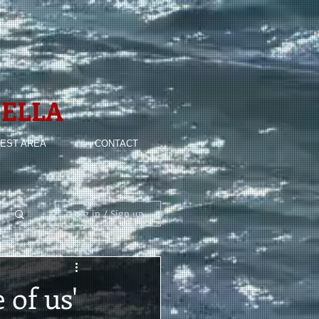
ELLA
EST AREA
CONTACT
Log in / Sign up
 of us'