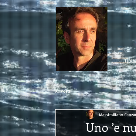
HOM
All Posts
Massimiliano Canzan
Uno ’e nu