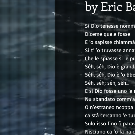
by Eric B
Si Dìo tenesse nom
Dìceme quale fosse
E ’o sapisse chiammà
Si t’ ’o truvasse anna
Che le spïasse si le p
Séh, séh, Dìo è grand
Séh, séh, Dìo è ’o bb
Séh, séh; séh, séh…
E si Dìo fosse uno ’e 
Nu sbandato comm’a 
O n’estraneo ncoppa 
ca stà cercanno ’e tu
Sulo isso fino ô parav
Nisciuno ca ’o fa na