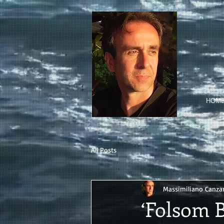
HOM
All Posts
Massimiliano Canzan
‘Folsom B