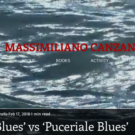
MASSIMILIANO
CANZAN
E
ABOUT
BOOKS
ACTIVITY
GU
ella
Feb 17, 2018
1 min read
lues’ vs ‘Puceriale Blues’