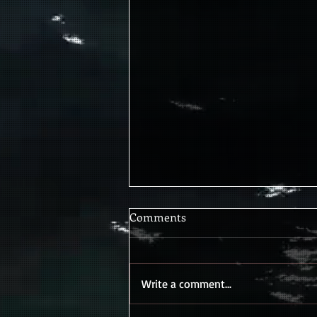
Uno ’e nuie - an adaptation of
Comments
'One of us' by Eric Bazilian
Si Dìo tenesse nomme Dìceme
quale fosse E ’o sapisse chiammà
Write a comment...
Si t’ ’o truvasse annanze dinto a
tutta ’a gloria soia Che le spïasse si