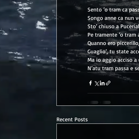
Sento ’o tram ca pass
Songo anne ca nun vec
Sto’ chiuso a Puceria
Pe tramente ’o tram a
Quanno ero piccerill
Guaglio’, tu state acc
Ma io aggio acciso a
N’atu tram passa e s
Recent Posts