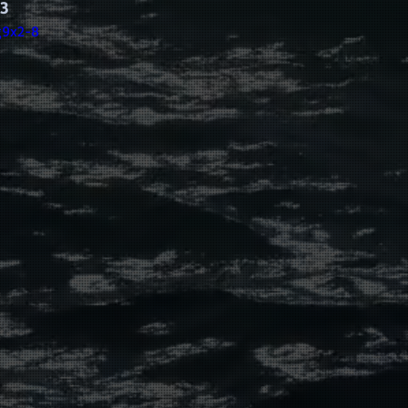
3
g9x2-8