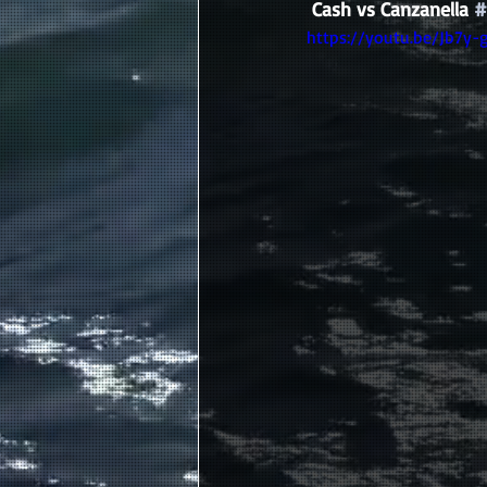
Cash vs Canzanella 
#
https://youtu.be/Jb7y-