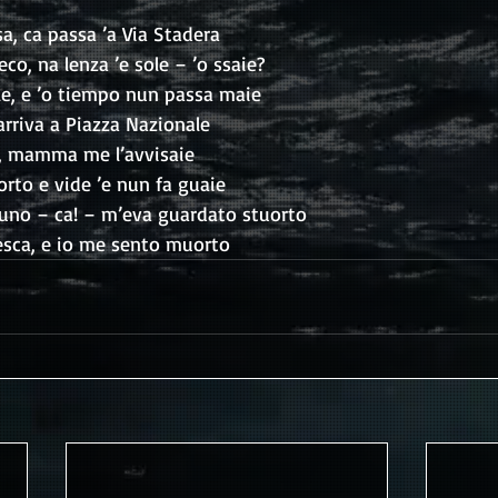
a, ca passa ’a Via Stadera
o, na lenza ’e sole – ’o ssaie?
le, e ’o tiempo nun passa maie
rriva a Piazza Nazionale
o, mamma me l’avvisaie
orto e vide ’e nun fa guaie
 uno – ca! – m’eva guardato stuorto
esca, e io me sento muorto