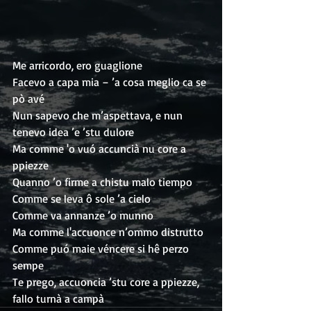
Me arricordo, ero guaglione
Facevo a capa mia – ’a cosa meglio ca se 
pò avé
Nun sapevo che m’aspettava, e nun 
tenevo idea ’e ’stu dulore
Ma comme 'o vuó accuncià nu core a 
ppiezze
Quanno ’o firme a chistu malo tiempo
Comme se leva ô sole ’a cielo
Comme va annanze ’o munno
Ma comme l'accuonce n’ommo distrutto
Comme puó maie véncere si hê perzo 
sempe
Te prego, accuoncia ’stu core a ppiezze, 
fallo turnà a campà