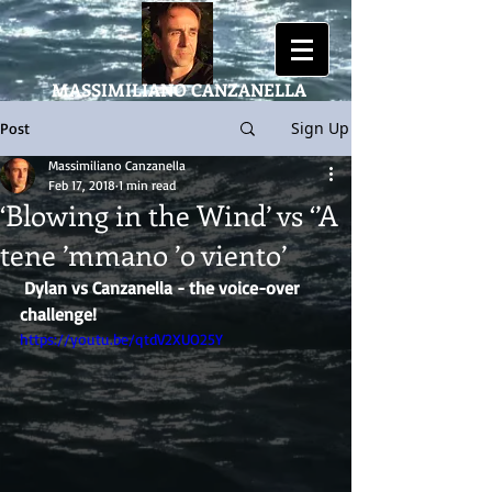
MASSIMILIANO
CANZANELLA
Sign Up
Post
Massimiliano Canzanella
Feb 17, 2018
1 min read
‘Blowing in the Wind’ vs ‘’A
tene ’mmano ’o viento’
Dylan vs Canzanella - the voice-over 
challenge!
https://youtu.be/qtdV2XUO25Y