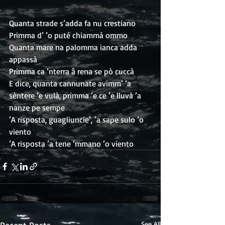
Quanta strade s’adda fa nu crestiano
Primma d’ ’o puté chiammà ommo
Quanta mare na palomma ianca adda 
appassà
Primma ca ’nterra â rena se pò cuccà
E dice, quanta cannunate avimm’ ’a 
sèntere ’e vulà, primma ’e ce ’e lluvà ’a 
nanze pe sempe
’A risposta, guagliuncie’, ’a sape sulo ’o 
viento
’A risposta ’a tene ’mmano ’o viento
Recent Posts
See All